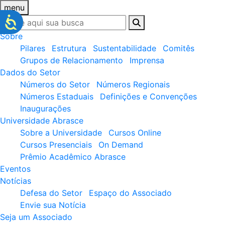
menu
Sobre
Pilares
Estrutura
Sustentabilidade
Comitês
Grupos de Relacionamento
Imprensa
Dados do Setor
Números do Setor
Números Regionais
Números Estaduais
Definições e Convenções
Inaugurações
Universidade Abrasce
Sobre a Universidade
Cursos Online
Cursos Presenciais
On Demand
Prêmio Acadêmico Abrasce
Eventos
Notícias
Defesa do Setor
Espaço do Associado
Envie sua Notícia
Seja um Associado