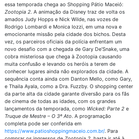
essa temporada chega ao Shopping Pátio Maceió:
Zootopia 2.
A animação da Disney traz de volta os
amados Judy Hopps e Nick Wilde, nas vozes de
Rodrigo Lombardi e Monica Iozzi, em uma nova e
emocionante missão pela cidade dos bichos. Desta
vez, os parceiros oficiais da polícia enfrentam um
novo desafio com a chegada de Gary De’Snake, uma
cobra misteriosa que chega à Zootopia causando
muita confusão e levando os heróis a terem de
conhecer lugares ainda não explorados da cidade. A
sequência conta ainda com Danton Mello, como Gary,
e Thaila Ayala, como a Dra. Fuzzby. O shopping center
da parte alta da cidade garante diversão para os fãs
de cinema de todas as idades, com os grandes
lançamentos da temporada, como
Wicked: Parte 2
e
Truque de Mestre – O 3º Ato
. A programação
completa pode ser conferida em
https://www.patioshoppingmaceio.com.br/
. Para
comprar os ingressos de
Zootopia 2,
basta ir até à