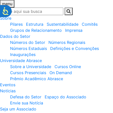
menu
Sobre
Pilares
Estrutura
Sustentabilidade
Comitês
Grupos de Relacionamento
Imprensa
Dados do Setor
Números do Setor
Números Regionais
Números Estaduais
Definições e Convenções
Inaugurações
Universidade Abrasce
Sobre a Universidade
Cursos Online
Cursos Presenciais
On Demand
Prêmio Acadêmico Abrasce
Eventos
Notícias
Defesa do Setor
Espaço do Associado
Envie sua Notícia
Seja um Associado