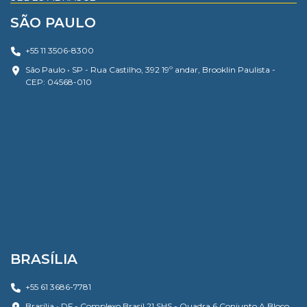
SÃO PAULO
+55 11 3506-8300
São Paulo • SP - Rua Castilho, 392 19º andar, Brooklin Paulista -
CEP: 04568-010
BRASÍLIA
+55 61 3686-7781
Brasília • DF - Complexo Brasil 21 SHS - Quadra 6 Conjunto A Bloco