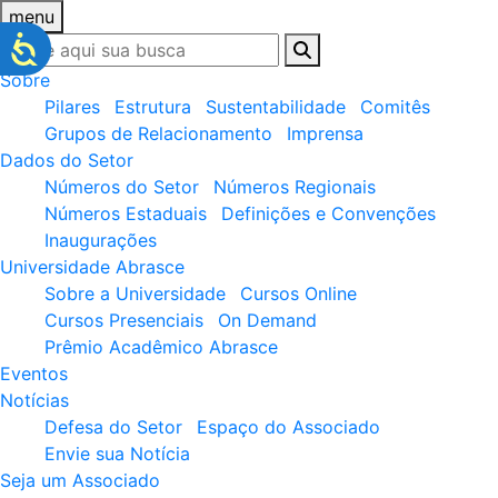
menu
Sobre
Pilares
Estrutura
Sustentabilidade
Comitês
Grupos de Relacionamento
Imprensa
Dados do Setor
Números do Setor
Números Regionais
Números Estaduais
Definições e Convenções
Inaugurações
Universidade Abrasce
Sobre a Universidade
Cursos Online
Cursos Presenciais
On Demand
Prêmio Acadêmico Abrasce
Eventos
Notícias
Defesa do Setor
Espaço do Associado
Envie sua Notícia
Seja um Associado