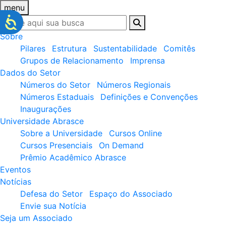
menu
Sobre
Pilares
Estrutura
Sustentabilidade
Comitês
Grupos de Relacionamento
Imprensa
Dados do Setor
Números do Setor
Números Regionais
Números Estaduais
Definições e Convenções
Inaugurações
Universidade Abrasce
Sobre a Universidade
Cursos Online
Cursos Presenciais
On Demand
Prêmio Acadêmico Abrasce
Eventos
Notícias
Defesa do Setor
Espaço do Associado
Envie sua Notícia
Seja um Associado