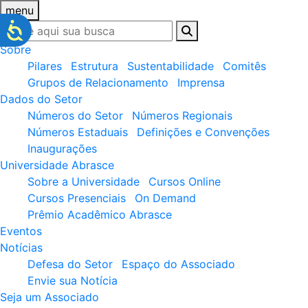
menu
Sobre
Pilares
Estrutura
Sustentabilidade
Comitês
Grupos de Relacionamento
Imprensa
Dados do Setor
Números do Setor
Números Regionais
Números Estaduais
Definições e Convenções
Inaugurações
Universidade Abrasce
Sobre a Universidade
Cursos Online
Cursos Presenciais
On Demand
Prêmio Acadêmico Abrasce
Eventos
Notícias
Defesa do Setor
Espaço do Associado
Envie sua Notícia
Seja um Associado