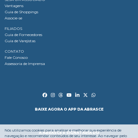
Vantagens
Guia de Shoppings
Associe-se
FILIADOS
Guia de Fornecedores
Guia de Varejistas
CONTATO
Fale Conosco
Assessoria de Imprensa
BAIXE AGORA O APP DA ABRASCE
Nós utilizamos cookies para analisar e melhorar sua experiência de
A ABRASCE É SIGNATÁRIA DO
navegação e recomendar conteúdos de seu interesse. Ao navegar pelo