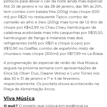
petiscos para deixar o cair da noite ainda mais especial.
Até 25 de janeiro e no dia 28 de janeiro, das 18h às 20h,
tem combo com batata frita (200g) mais chope (500
ml) por R$20 no restaurante Típico; combo de
camarão ao alho e óleo (200g) mais torre de 1,5 litro de
chope por R$42,99 no Chau Chau; hambúrguer de
calabresa acebolada mais três casquinhas por R$35,50,
hambúrguer de frango à milanesa mais dois
refrigerantes (refil) por R$51 e chope (copo) por
R$10,90 no Giraffas; combo de espetinho misto de
churrasco mais chope (300ml) por R$17,99 no La Brasa.
A programação do especial de verão do Viva Música
seguirá na próxima semana com apresentações de
Erica Sá, Oliver Duo, Daiane Veloso e Luno Torres nos
dias 30 e 31 de janeiro e 1º e 4 de fevereiro,
respectivamente. Os pockets shows acontecerão na
Praça de Alimentação Arcos.
Viva Música
O quê?
O projeto que coloca em evidência os