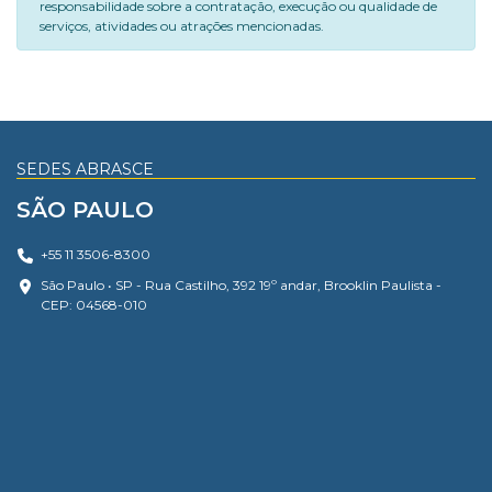
responsabilidade sobre a contratação, execução ou qualidade de
serviços, atividades ou atrações mencionadas.
SEDES ABRASCE
SÃO PAULO
+55 11 3506-8300
São Paulo • SP - Rua Castilho, 392 19º andar, Brooklin Paulista -
CEP: 04568-010