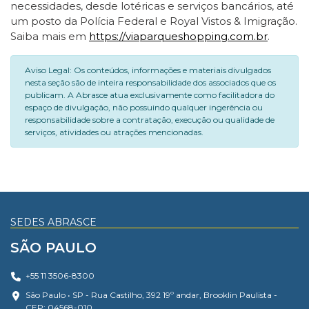
necessidades, desde lotéricas e serviços bancários, até
um posto da Polícia Federal e Royal Vistos & Imigração.
Saiba mais em
https://viaparqueshopping.com.br
.
Aviso Legal: Os conteúdos, informações e materiais divulgados
nesta seção são de inteira responsabilidade dos associados que os
publicam. A Abrasce atua exclusivamente como facilitadora do
espaço de divulgação, não possuindo qualquer ingerência ou
responsabilidade sobre a contratação, execução ou qualidade de
serviços, atividades ou atrações mencionadas.
SEDES ABRASCE
SÃO PAULO
+55 11 3506-8300
São Paulo • SP - Rua Castilho, 392 19º andar, Brooklin Paulista -
CEP: 04568-010