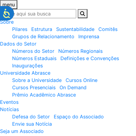
menu
Sobre
Pilares
Estrutura
Sustentabilidade
Comitês
Grupos de Relacionamento
Imprensa
Dados do Setor
Números do Setor
Números Regionais
Números Estaduais
Definições e Convenções
Inaugurações
Universidade Abrasce
Sobre a Universidade
Cursos Online
Cursos Presenciais
On Demand
Prêmio Acadêmico Abrasce
Eventos
Notícias
Defesa do Setor
Espaço do Associado
Envie sua Notícia
Seja um Associado