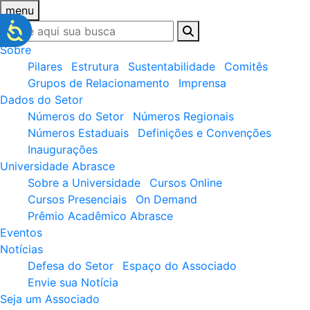
menu
Sobre
Pilares
Estrutura
Sustentabilidade
Comitês
Grupos de Relacionamento
Imprensa
Dados do Setor
Números do Setor
Números Regionais
Números Estaduais
Definições e Convenções
Inaugurações
Universidade Abrasce
Sobre a Universidade
Cursos Online
Cursos Presenciais
On Demand
Prêmio Acadêmico Abrasce
Eventos
Notícias
Defesa do Setor
Espaço do Associado
Envie sua Notícia
Seja um Associado