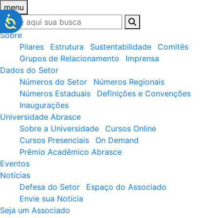
menu
Sobre
Pilares
Estrutura
Sustentabilidade
Comitês
Grupos de Relacionamento
Imprensa
Dados do Setor
Números do Setor
Números Regionais
Números Estaduais
Definições e Convenções
Inaugurações
Universidade Abrasce
Sobre a Universidade
Cursos Online
Cursos Presenciais
On Demand
Prêmio Acadêmico Abrasce
Eventos
Notícias
Defesa do Setor
Espaço do Associado
Envie sua Notícia
Seja um Associado