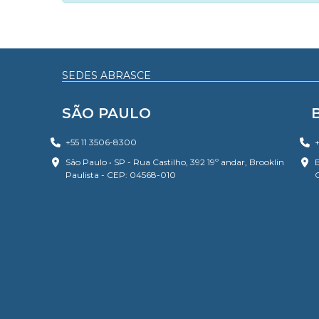
SEDES ABRASCE
SÃO PAULO
+55 11 3506-8300
+
São Paulo • SP - Rua Castilho, 392 19º andar, Brooklin
B
Paulista - CEP: 04568-010