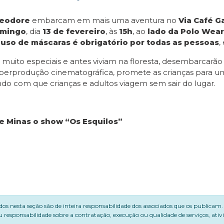
eodore
embarcam em mais uma aventura no
Via Café 
mingo
, dia
13 de fevereiro
, às
15h
, ao
lado da Polo Wear
o
uso de máscaras é obrigatório por todas as pessoas
,
 muito especiais e antes viviam na floresta, desembarcarão
a superprodução cinematográfica, promete as crianças par
do com que crianças e adultos viagem sem sair do lugar.
de Minas o show “Os Esquilos”
dos nesta seção são de inteira responsabilidade dos associados que os publicam
 responsabilidade sobre a contratação, execução ou qualidade de serviços, ati