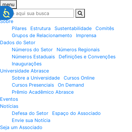
menu
Sobre
Pilares
Estrutura
Sustentabilidade
Comitês
Grupos de Relacionamento
Imprensa
Dados do Setor
Números do Setor
Números Regionais
Números Estaduais
Definições e Convenções
Inaugurações
Universidade Abrasce
Sobre a Universidade
Cursos Online
Cursos Presenciais
On Demand
Prêmio Acadêmico Abrasce
Eventos
Notícias
Defesa do Setor
Espaço do Associado
Envie sua Notícia
Seja um Associado