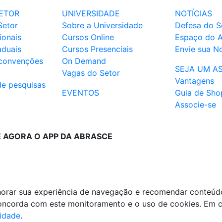
ETOR
UNIVERSIDADE
NOTÍCIAS
Setor
Sobre a Universidade
Defesa do S
ionais
Cursos Online
Espaço do 
aduais
Cursos Presenciais
Envie sua No
 convenções
On Demand
SEJA UM A
Vagas do Setor
Vantagens
de pesquisas
EVENTOS
Guia de Sho
Associe-se
E AGORA O APP DA ABRASCE
lhorar sua experiência de navegação e recomendar conteúd
 concorda com este monitoramento e o uso de cookies. Em 
cidade
.