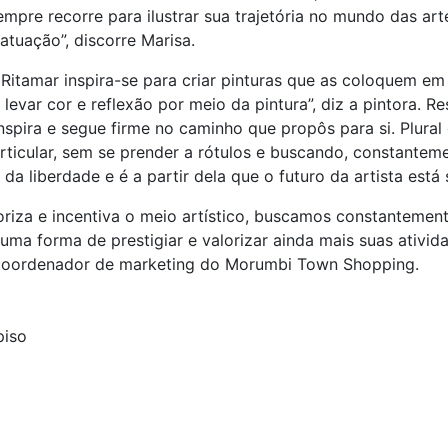
sempre recorre para ilustrar sua trajetória no mundo das a
tuação”, discorre Marisa.
tamar inspira-se para criar pinturas que as coloquem em s
levar cor e reflexão por meio da pintura”, diz a pintora. R
nspira e segue firme no caminho que propôs para si. Plural
rticular, sem se prender a rótulos e buscando, constantemen
da liberdade e é a partir dela que o futuro da artista está 
za e incentiva o meio artístico, buscamos constantemente
uma forma de prestigiar e valorizar ainda mais suas ativid
z, coordenador de marketing do Morumbi Town Shopping.
piso