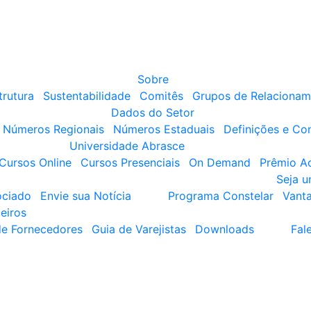
Sobre
trutura
Sustentabilidade
Comitês
Grupos de Relacionam
Dados do Setor
Números Regionais
Números Estaduais
Definições e Co
Universidade Abrasce
Cursos Online
Cursos Presenciais
On Demand
Prêmio A
Seja 
ociado
Envie sua Notícia
Programa Constelar
Vant
eiros
de Fornecedores
Guia de Varejistas
Downloads
Fal