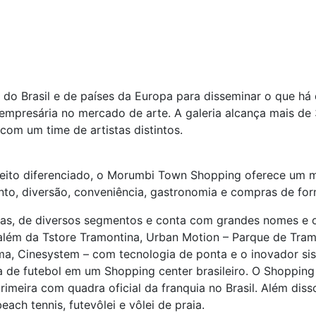
as do Brasil e de países da Europa para disseminar o que há
mpresária no mercado de arte. A galeria alcança mais de
om um time de artistas distintos.
eito diferenciado, o Morumbi Town Shopping oferece um m
mento, diversão, conveniência, gastronomia e compras de f
s, de diversos segmentos e conta com grandes nomes e o
, além da Tstore Tramontina, Urban Motion – Parque de Tr
a, Cinesystem – com tecnologia de ponta e o inovador sis
a de futebol em um Shopping center brasileiro. O Shoppin
 primeira com quadra oficial da franquia no Brasil. Além 
ach tennis, futevôlei e vôlei de praia.