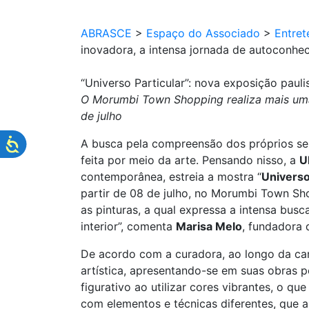
ABRASCE
>
Espaço do Associado
>
Entret
inovadora, a intensa jornada de autoconhe
“Universo Particular”: nova exposição pau
O Morumbi Town Shopping realiza mais uma m
de julho
A busca pela compreensão dos próprios sen
feita por meio da arte. Pensando nisso, a
U
contemporânea, estreia a mostra “
Universo
partir de 08 de julho, no Morumbi Town Shop
as pinturas, a qual expressa a intensa bus
interior”, comenta
Marisa Melo
, fundadora 
De acordo com a curadora, ao longo da car
artística, apresentando-se em suas obras p
figurativo ao utilizar cores vibrantes, o q
com elementos e técnicas diferentes, que 