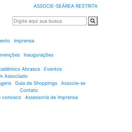
ASSOCIE-SE
ÁREA RESTRITA
ento
Imprensa
nvenções
Inaugurações
cadêmico Abrasce
Eventos
um Associado
agens
Guia de Shoppings
Associe-se
Contato
e conosco
Assessoria de Imprensa