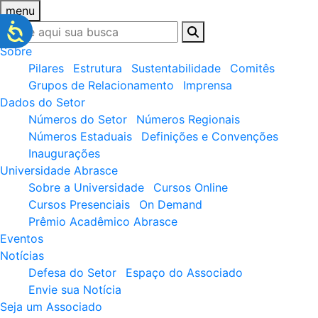
menu
Sobre
Pilares
Estrutura
Sustentabilidade
Comitês
Grupos de Relacionamento
Imprensa
Dados do Setor
Números do Setor
Números Regionais
Números Estaduais
Definições e Convenções
Inaugurações
Universidade Abrasce
Sobre a Universidade
Cursos Online
Cursos Presenciais
On Demand
Prêmio Acadêmico Abrasce
Eventos
Notícias
Defesa do Setor
Espaço do Associado
Envie sua Notícia
Seja um Associado