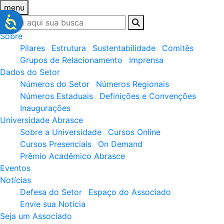
menu
Sobre
Pilares
Estrutura
Sustentabilidade
Comitês
Grupos de Relacionamento
Imprensa
Dados do Setor
Números do Setor
Números Regionais
Números Estaduais
Definições e Convenções
Inaugurações
Universidade Abrasce
Sobre a Universidade
Cursos Online
Cursos Presenciais
On Demand
Prêmio Acadêmico Abrasce
Eventos
Notícias
Defesa do Setor
Espaço do Associado
Envie sua Notícia
Seja um Associado