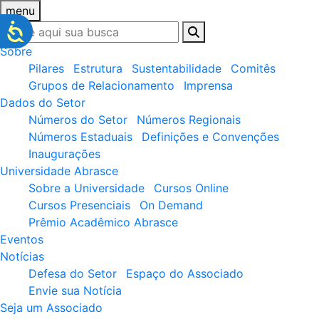
menu
Sobre
Pilares
Estrutura
Sustentabilidade
Comitês
Grupos de Relacionamento
Imprensa
Dados do Setor
Números do Setor
Números Regionais
Números Estaduais
Definições e Convenções
Inaugurações
Universidade Abrasce
Sobre a Universidade
Cursos Online
Cursos Presenciais
On Demand
Prêmio Acadêmico Abrasce
Eventos
Notícias
Defesa do Setor
Espaço do Associado
Envie sua Notícia
Seja um Associado