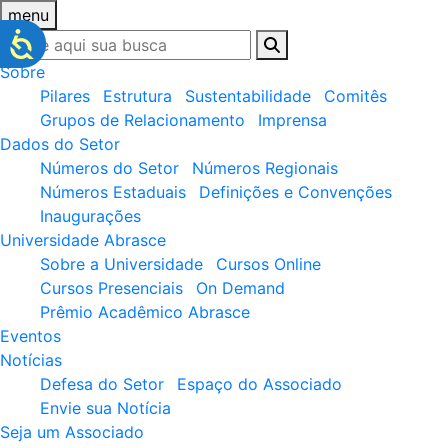
menu
Sobre
Pilares
Estrutura
Sustentabilidade
Comitês
Grupos de Relacionamento
Imprensa
Dados do Setor
Números do Setor
Números Regionais
Números Estaduais
Definições e Convenções
Inaugurações
Universidade Abrasce
Sobre a Universidade
Cursos Online
Cursos Presenciais
On Demand
Prêmio Acadêmico Abrasce
Eventos
Notícias
Defesa do Setor
Espaço do Associado
Envie sua Notícia
Seja um Associado