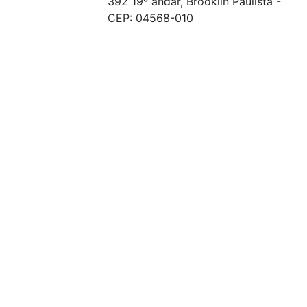
392 19º andar, Brooklin Paulista -
CEP: 04568-010