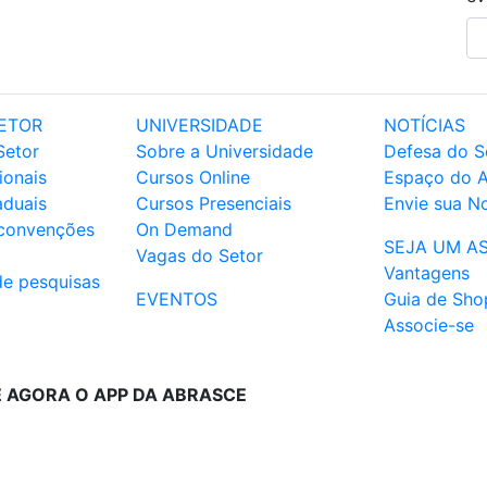
ETOR
UNIVERSIDADE
NOTÍCIAS
Setor
Sobre a Universidade
Defesa do S
ionais
Cursos Online
Espaço do 
aduais
Cursos Presenciais
Envie sua No
 convenções
On Demand
SEJA UM A
Vagas do Setor
Vantagens
de pesquisas
EVENTOS
Guia de Sho
Associe-se
E AGORA O APP DA ABRASCE