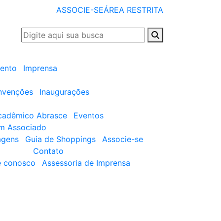
ASSOCIE-SE
ÁREA RESTRITA
ento
Imprensa
nvenções
Inaugurações
cadêmico Abrasce
Eventos
um Associado
agens
Guia de Shoppings
Associe-se
Contato
e conosco
Assessoria de Imprensa