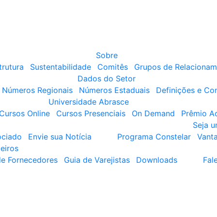
Sobre
trutura
Sustentabilidade
Comitês
Grupos de Relacionam
Dados do Setor
Números Regionais
Números Estaduais
Definições e Co
Universidade Abrasce
Cursos Online
Cursos Presenciais
On Demand
Prêmio A
Seja 
ociado
Envie sua Notícia
Programa Constelar
Vant
eiros
de Fornecedores
Guia de Varejistas
Downloads
Fal