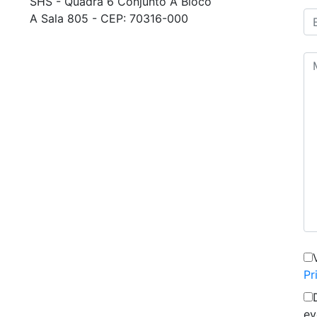
SHS - Quadra 6 Conjunto A Bloco
A Sala 805 - CEP: 70316-000
Pr
ev