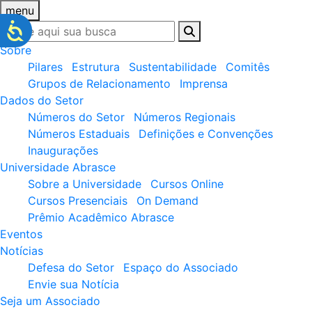
menu
Sobre
Pilares
Estrutura
Sustentabilidade
Comitês
Grupos de Relacionamento
Imprensa
Dados do Setor
Números do Setor
Números Regionais
Números Estaduais
Definições e Convenções
Inaugurações
Universidade Abrasce
Sobre a Universidade
Cursos Online
Cursos Presenciais
On Demand
Prêmio Acadêmico Abrasce
Eventos
Notícias
Defesa do Setor
Espaço do Associado
Envie sua Notícia
Seja um Associado