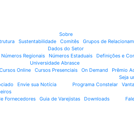
Sobre
trutura
Sustentabilidade
Comitês
Grupos de Relacionam
Dados do Setor
Números Regionais
Números Estaduais
Definições e Co
Universidade Abrasce
Cursos Online
Cursos Presenciais
On Demand
Prêmio A
Seja 
ociado
Envie sua Notícia
Programa Constelar
Vant
eiros
de Fornecedores
Guia de Varejistas
Downloads
Fal