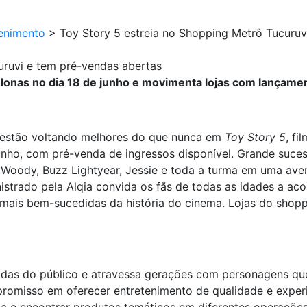
enimento
>
Toy Story 5 estreia no Shopping Metrô Tucuruv
uruvi e tem pré-vendas abertas
lonas no dia 18 de junho e movimenta lojas com lançame
estão voltando melhores do que nunca em
Toy Story 5
, fi
unho, com pré-venda de ingressos disponível. Grande suce
e Woody, Buzz Lightyear, Jessie e toda a turma em uma ave
trado pela Alqia convida os fãs de todas as idades a ac
mais bem-sucedidas da história do cinema. Lojas do sho
idas do público e atravessa gerações com personagens que
promisso em oferecer entretenimento de qualidade e experi