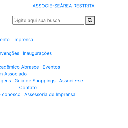
ASSOCIE-SE
ÁREA RESTRITA
ento
Imprensa
nvenções
Inaugurações
cadêmico Abrasce
Eventos
um Associado
agens
Guia de Shoppings
Associe-se
Contato
e conosco
Assessoria de Imprensa