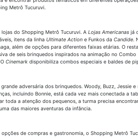
 e encontrar produtos temáticos em diferentes operações
ing Metrô Tucuruvi.
lojas do Shopping Metrô Tucuruvi. A
Lojas Americanas
já 
veis, itens da linha
Ultimate Action
e Funkos da
Candide
.
saga, além de opções para diferentes faixas etárias. O res
usiva de seis brinquedos inspirados na animação no Combo 
. O
Cinemark
disponibiliza combos especiais e baldes de pi
a grande adversária dos brinquedos. Woody, Buzz, Jessie e
as, incluindo Bonnie, está cada vez mais conectada a tab
rar toda a atenção dos pequenos, a turma precisa encontra
uma das maiores aventuras da infância.
s opções de compras e gastronomia, o Shopping Metrô Tuc