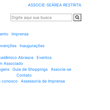
ASSOCIE-SE
ÁREA RESTRITA
ento
Imprensa
nvenções
Inaugurações
cadêmico Abrasce
Eventos
um Associado
agens
Guia de Shoppings
Associe-se
Contato
e conosco
Assessoria de Imprensa