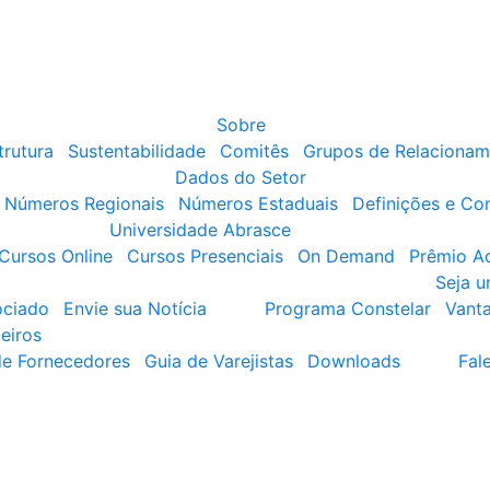
Sobre
trutura
Sustentabilidade
Comitês
Grupos de Relacionam
Dados do Setor
Números Regionais
Números Estaduais
Definições e Co
Universidade Abrasce
Cursos Online
Cursos Presenciais
On Demand
Prêmio A
Seja 
ociado
Envie sua Notícia
Programa Constelar
Vant
eiros
de Fornecedores
Guia de Varejistas
Downloads
Fal