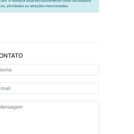
icam. A Abrasce atua exclusivamente como facilitadora
ços, atividades ou atrações mencionadas.
ONTATO