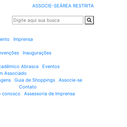
ASSOCIE-SE
ÁREA RESTRITA
ento
Imprensa
nvenções
Inaugurações
cadêmico Abrasce
Eventos
um Associado
agens
Guia de Shoppings
Associe-se
Contato
e conosco
Assessoria de Imprensa