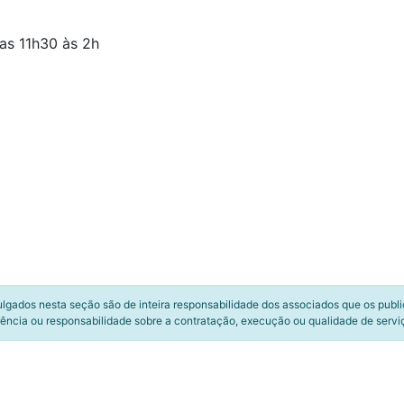
das 11h30 às 2h
ulgados nesta seção são de inteira responsabilidade dos associados que os publ
ência ou responsabilidade sobre a contratação, execução ou qualidade de servi