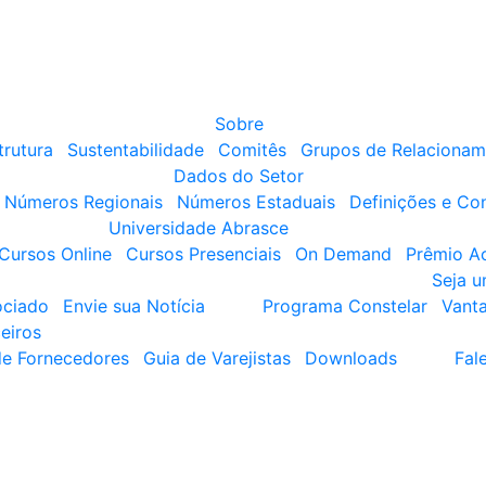
Sobre
trutura
Sustentabilidade
Comitês
Grupos de Relacionam
Dados do Setor
Números Regionais
Números Estaduais
Definições e Co
Universidade Abrasce
Cursos Online
Cursos Presenciais
On Demand
Prêmio A
Seja 
ociado
Envie sua Notícia
Programa Constelar
Vant
eiros
de Fornecedores
Guia de Varejistas
Downloads
Fal