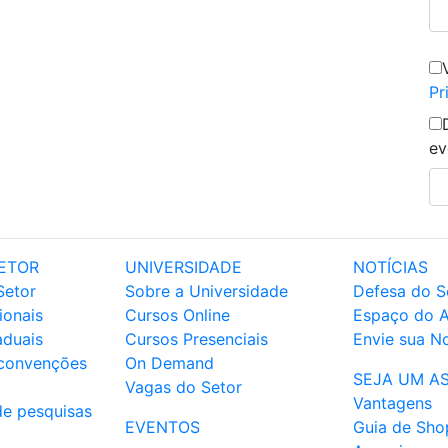
Pr
ev
ETOR
UNIVERSIDADE
NOTÍCIAS
Setor
Sobre a Universidade
Defesa do S
ionais
Cursos Online
Espaço do 
aduais
Cursos Presenciais
Envie sua No
 convenções
On Demand
SEJA UM A
Vagas do Setor
Vantagens
de pesquisas
EVENTOS
Guia de Sho