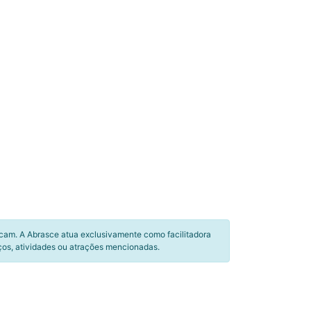
icam. A Abrasce atua exclusivamente como facilitadora
ços, atividades ou atrações mencionadas.