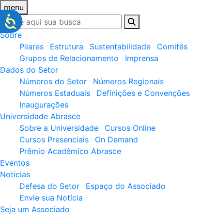
menu
Sobre
Pilares
Estrutura
Sustentabilidade
Comitês
Grupos de Relacionamento
Imprensa
Dados do Setor
Números do Setor
Números Regionais
Números Estaduais
Definições e Convenções
Inaugurações
Universidade Abrasce
Sobre a Universidade
Cursos Online
Cursos Presenciais
On Demand
Prêmio Acadêmico Abrasce
Eventos
Notícias
Defesa do Setor
Espaço do Associado
Envie sua Notícia
Seja um Associado