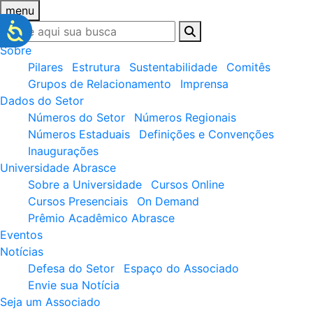
menu
Sobre
Pilares
Estrutura
Sustentabilidade
Comitês
Grupos de Relacionamento
Imprensa
Dados do Setor
Números do Setor
Números Regionais
Números Estaduais
Definições e Convenções
Inaugurações
Universidade Abrasce
Sobre a Universidade
Cursos Online
Cursos Presenciais
On Demand
Prêmio Acadêmico Abrasce
Eventos
Notícias
Defesa do Setor
Espaço do Associado
Envie sua Notícia
Seja um Associado