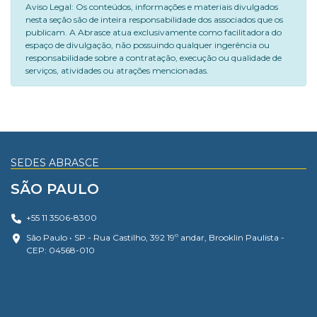
Aviso Legal: Os conteúdos, informações e materiais divulgados
nesta seção são de inteira responsabilidade dos associados que os
publicam. A Abrasce atua exclusivamente como facilitadora do
espaço de divulgação, não possuindo qualquer ingerência ou
responsabilidade sobre a contratação, execução ou qualidade de
serviços, atividades ou atrações mencionadas.
SEDES ABRASCE
SÃO PAULO
+55 11 3506-8300
São Paulo • SP - Rua Castilho, 392 19º andar, Brooklin Paulista -
CEP: 04568-010