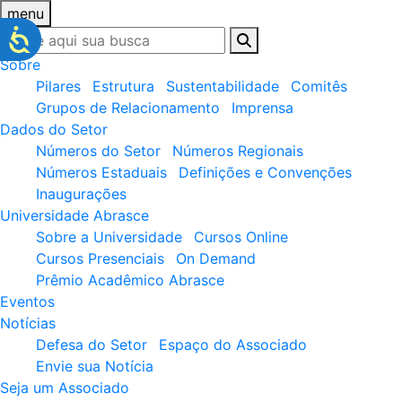
menu
Sobre
Pilares
Estrutura
Sustentabilidade
Comitês
Grupos de Relacionamento
Imprensa
Dados do Setor
Números do Setor
Números Regionais
Números Estaduais
Definições e Convenções
Inaugurações
Universidade Abrasce
Sobre a Universidade
Cursos Online
Cursos Presenciais
On Demand
Prêmio Acadêmico Abrasce
Eventos
Notícias
Defesa do Setor
Espaço do Associado
Envie sua Notícia
Seja um Associado