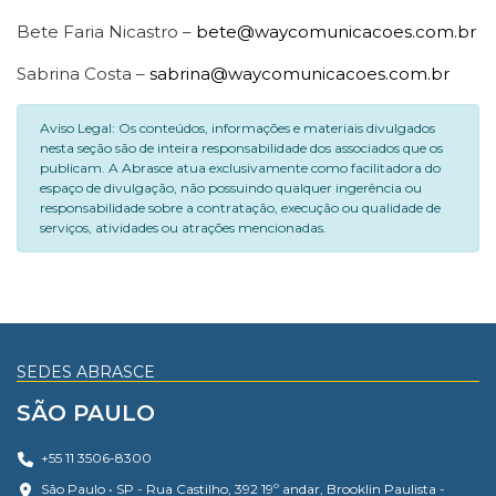
Bete Faria Nicastro –
bete@waycomunicacoes.com.br
Sabrina Costa –
sabrina@waycomunicacoes.com.br
Aviso Legal: Os conteúdos, informações e materiais divulgados
nesta seção são de inteira responsabilidade dos associados que os
publicam. A Abrasce atua exclusivamente como facilitadora do
espaço de divulgação, não possuindo qualquer ingerência ou
responsabilidade sobre a contratação, execução ou qualidade de
serviços, atividades ou atrações mencionadas.
SEDES ABRASCE
SÃO PAULO
+55 11 3506-8300
São Paulo • SP - Rua Castilho, 392 19º andar, Brooklin Paulista -