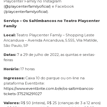
Playcenter Family no Instagram
(
@playcenterfamilyoficial
) e Facebook
(
/playcenterfamilyoficial
).
Serviço – Os Saltimbancos no Teatro Playcenter
Family
Local:
Teatro Playcenter Family – Shopping Leste
Aricanduva – Avenida Aricanduva, 5.555, Vila Matilde,
São Paulo, SP
Datas:
7 a 29 de julho de 2022, as quintas e sextas-
feiras
Horário:
17 horas
Ingressos:
Caixa 10 do parque ou on-line na
plataforma Eventbrite:
https://www.eventbrite.com.br/e/os-saltimbancos-
tickets-375216291027
Valores:
R$ 50 (inteira), R$ 25 (crianças de 3 a 12 anos)