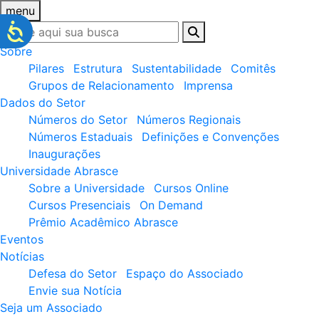
menu
Sobre
Pilares
Estrutura
Sustentabilidade
Comitês
Grupos de Relacionamento
Imprensa
Dados do Setor
Números do Setor
Números Regionais
Números Estaduais
Definições e Convenções
Inaugurações
Universidade Abrasce
Sobre a Universidade
Cursos Online
Cursos Presenciais
On Demand
Prêmio Acadêmico Abrasce
Eventos
Notícias
Defesa do Setor
Espaço do Associado
Envie sua Notícia
Seja um Associado