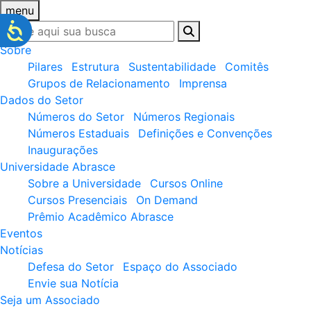
menu
Sobre
Pilares
Estrutura
Sustentabilidade
Comitês
Grupos de Relacionamento
Imprensa
Dados do Setor
Números do Setor
Números Regionais
Números Estaduais
Definições e Convenções
Inaugurações
Universidade Abrasce
Sobre a Universidade
Cursos Online
Cursos Presenciais
On Demand
Prêmio Acadêmico Abrasce
Eventos
Notícias
Defesa do Setor
Espaço do Associado
Envie sua Notícia
Seja um Associado