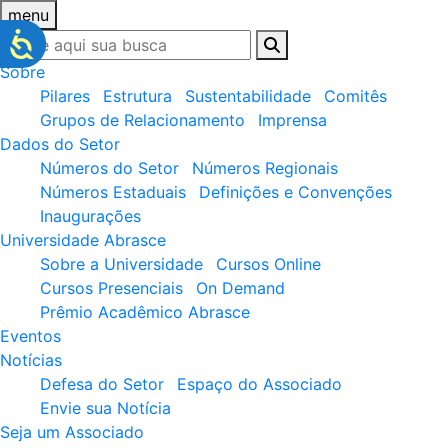
menu
Sobre
Pilares
Estrutura
Sustentabilidade
Comitês
Grupos de Relacionamento
Imprensa
Dados do Setor
Números do Setor
Números Regionais
Números Estaduais
Definições e Convenções
Inaugurações
Universidade Abrasce
Sobre a Universidade
Cursos Online
Cursos Presenciais
On Demand
Prêmio Acadêmico Abrasce
Eventos
Notícias
Defesa do Setor
Espaço do Associado
Envie sua Notícia
Seja um Associado