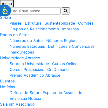
menu
Sobre
Pilares
Estrutura
Sustentabilidade
Comitês
Grupos de Relacionamento
Imprensa
Dados do Setor
Números do Setor
Números Regionais
Números Estaduais
Definições e Convenções
Inaugurações
Universidade Abrasce
Sobre a Universidade
Cursos Online
Cursos Presenciais
On Demand
Prêmio Acadêmico Abrasce
Eventos
Notícias
Defesa do Setor
Espaço do Associado
Envie sua Notícia
Seja um Associado