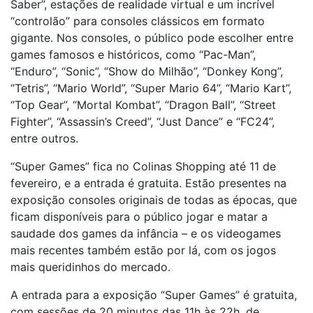
Saber”, estações de realidade virtual e um incrível
“controlão” para consoles clássicos em formato
gigante. Nos consoles, o público pode escolher entre
games famosos e históricos, como “Pac-Man”,
“Enduro”, “Sonic”, “Show do Milhão”, “Donkey Kong”,
“Tetris”, “Mario World”, “Super Mario 64”, “Mario Kart”,
“Top Gear”, “Mortal Kombat”, “Dragon Ball”, “Street
Fighter”, “Assassin’s Creed”, “Just Dance” e “FC24”,
entre outros.
“Super Games” fica no Colinas Shopping até 11 de
fevereiro, e a entrada é gratuita. Estão presentes na
exposição consoles originais de todas as épocas, que
ficam disponíveis para o público jogar e matar a
saudade dos games da infância – e os videogames
mais recentes também estão por lá, com os jogos
mais queridinhos do mercado.
A entrada para a exposição “Super Games” é gratuita,
com sessões de 20 minutos das 11h às 22h, de