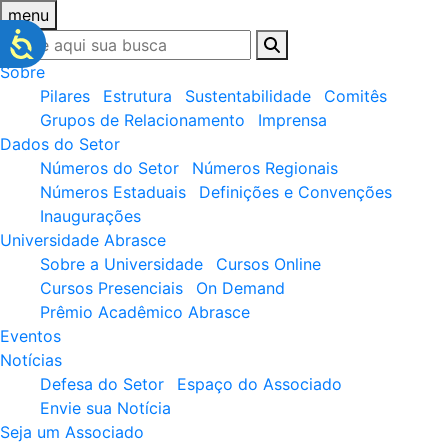
menu
Sobre
Pilares
Estrutura
Sustentabilidade
Comitês
Grupos de Relacionamento
Imprensa
Dados do Setor
Números do Setor
Números Regionais
Números Estaduais
Definições e Convenções
Inaugurações
Universidade Abrasce
Sobre a Universidade
Cursos Online
Cursos Presenciais
On Demand
Prêmio Acadêmico Abrasce
Eventos
Notícias
Defesa do Setor
Espaço do Associado
Envie sua Notícia
Seja um Associado