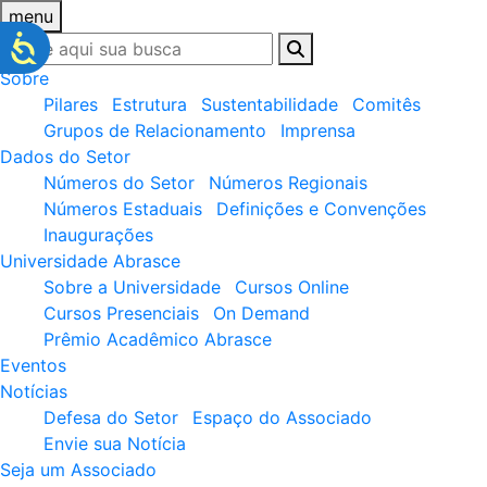
menu
Sobre
Pilares
Estrutura
Sustentabilidade
Comitês
Grupos de Relacionamento
Imprensa
Dados do Setor
Números do Setor
Números Regionais
Números Estaduais
Definições e Convenções
Inaugurações
Universidade Abrasce
Sobre a Universidade
Cursos Online
Cursos Presenciais
On Demand
Prêmio Acadêmico Abrasce
Eventos
Notícias
Defesa do Setor
Espaço do Associado
Envie sua Notícia
Seja um Associado