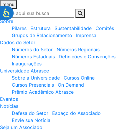
menu
Sobre
Pilares
Estrutura
Sustentabilidade
Comitês
Grupos de Relacionamento
Imprensa
Dados do Setor
Números do Setor
Números Regionais
Números Estaduais
Definições e Convenções
Inaugurações
Universidade Abrasce
Sobre a Universidade
Cursos Online
Cursos Presenciais
On Demand
Prêmio Acadêmico Abrasce
Eventos
Notícias
Defesa do Setor
Espaço do Associado
Envie sua Notícia
Seja um Associado