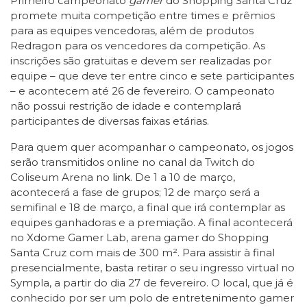
Primeiro campeonato
gamer
do Shopping Santa Cruz
promete muita competição entre times e prêmios
para as equipes vencedoras, além de produtos
Redragon para os vencedores da competição. As
inscrições são gratuitas e devem ser realizadas por
equipe – que deve ter entre cinco e sete participantes
– e acontecem até 26 de fevereiro. O campeonato
não possui restrição de idade e contemplará
participantes de diversas faixas etárias.
Para quem quer acompanhar o campeonato, os jogos
serão transmitidos online no canal da Twitch do
Coliseum Arena no
link
. De 1 a 10 de março,
acontecerá a fase de grupos; 12 de março será a
semifinal e 18 de março, a final que irá contemplar as
equipes ganhadoras e a premiação. A final acontecerá
no Xdome Gamer Lab, arena gamer do Shopping
Santa Cruz com mais de 300 m². Para assistir à final
presencialmente, basta retirar o seu ingresso virtual no
Sympla, a partir do dia 27 de fevereiro. O local, que já é
conhecido por ser um polo de entretenimento gamer