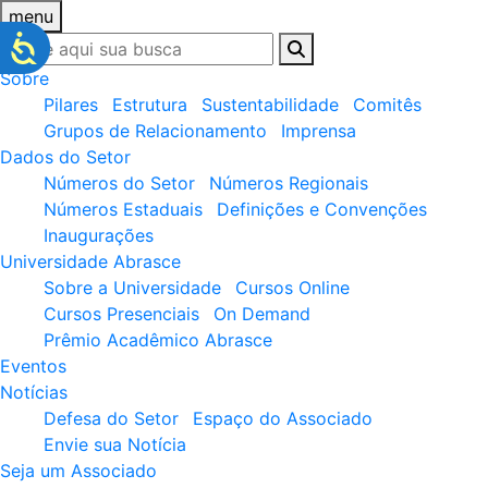
menu
Sobre
Pilares
Estrutura
Sustentabilidade
Comitês
Grupos de Relacionamento
Imprensa
Dados do Setor
Números do Setor
Números Regionais
Números Estaduais
Definições e Convenções
Inaugurações
Universidade Abrasce
Sobre a Universidade
Cursos Online
Cursos Presenciais
On Demand
Prêmio Acadêmico Abrasce
Eventos
Notícias
Defesa do Setor
Espaço do Associado
Envie sua Notícia
Seja um Associado