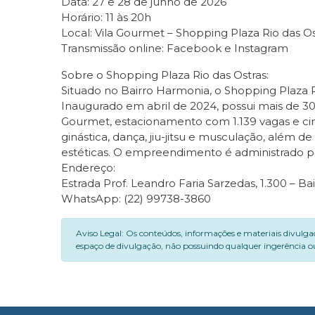
Data: 27 e 28 de junho de 2026
Horário: 11 às 20h
Local: Vila Gourmet – Shopping Plaza Rio das O
Transmissão online: Facebook e Instagram
Sobre o Shopping Plaza Rio das Ostras:
Situado no Bairro Harmonia, o Shopping Plaza 
Inaugurado em abril de 2024, possui mais de 30 
Gourmet, estacionamento com 1.139 vagas e c
ginástica, dança, jiu-jitsu e musculação, além
estéticas. O empreendimento é administrado pe
Endereço:
Estrada Prof. Leandro Faria Sarzedas, 1.300 – Ba
WhatsApp: (22) 99738-3860
Aviso Legal: Os conteúdos, informações e materiais divulga
espaço de divulgação, não possuindo qualquer ingerência ou