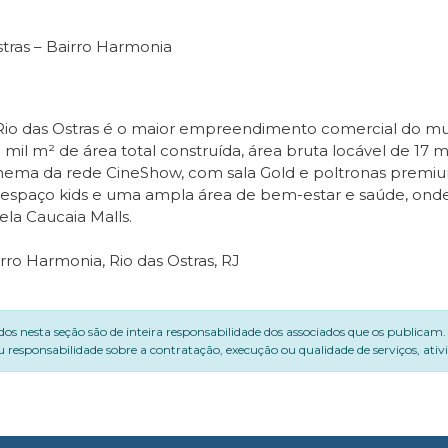
stras – Bairro Harmonia
Rio das Ostras é o maior empreendimento comercial do mun
mil m² de área total construída, área bruta locável de 17 mi
inema da rede CineShow, com sala Gold e poltronas premi
 de espaço kids e uma ampla área de bem-estar e saúde, ond
la Caucaia Malls.
irro Harmonia, Rio das Ostras, RJ
dos nesta seção são de inteira responsabilidade dos associados que os publicam
 responsabilidade sobre a contratação, execução ou qualidade de serviços, ati