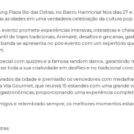
ng Plaza Rio das Ostras, no Bairro Harmonia! Nos dias 27 e 
as as idades em uma verdadeira celebração da cultura pop
vento promete experiências imersivas, interativas e cheia
antil de trajes tradicionais, Animakê, desafios e gincanas, g
 banda se apresenta no pós-evento com um repertório que
m.
pecial com quizzes e a famosa random dance, garantindo 
ar toda a sua criatividade em desfiles e no tradicional conc
urados da cidade e premiarão os vencedores com medalhas 
 da Vila Gourmet, que reunirá 15 estandes com uma grande 
ias gastronômicas, proporcionando uma experiência complet
amigos e relembrado sempre, os melhores momentos estarão
tras