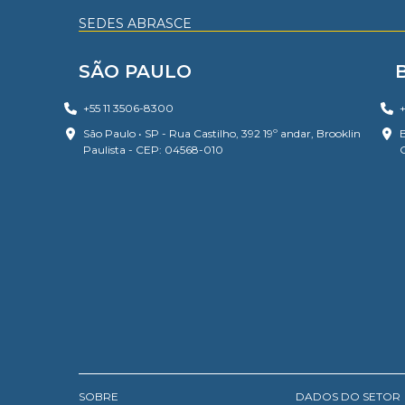
SEDES ABRASCE
SÃO PAULO
+55 11 3506-8300
+
São Paulo • SP - Rua Castilho, 392 19º andar, Brooklin
B
Paulista - CEP: 04568-010
SOBRE
DADOS DO SETOR