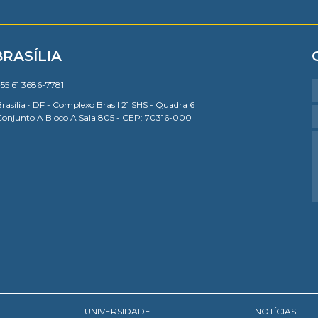
BRASÍLIA
55 61 3686-7781
rasília • DF - Complexo Brasil 21 SHS - Quadra 6
Conjunto A Bloco A Sala 805 - CEP: 70316-000
UNIVERSIDADE
NOTÍCIAS