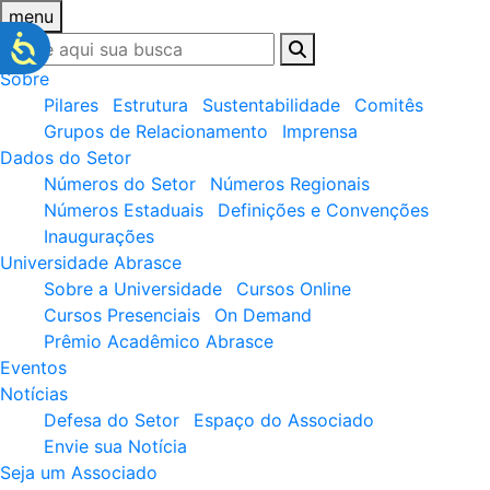
menu
Sobre
Pilares
Estrutura
Sustentabilidade
Comitês
Grupos de Relacionamento
Imprensa
Dados do Setor
Números do Setor
Números Regionais
Números Estaduais
Definições e Convenções
Inaugurações
Universidade Abrasce
Sobre a Universidade
Cursos Online
Cursos Presenciais
On Demand
Prêmio Acadêmico Abrasce
Eventos
Notícias
Defesa do Setor
Espaço do Associado
Envie sua Notícia
Seja um Associado