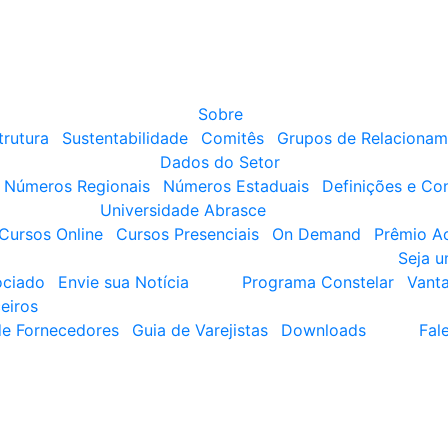
Sobre
trutura
Sustentabilidade
Comitês
Grupos de Relacionam
Dados do Setor
Números Regionais
Números Estaduais
Definições e Co
Universidade Abrasce
Cursos Online
Cursos Presenciais
On Demand
Prêmio A
Seja 
ociado
Envie sua Notícia
Programa Constelar
Vant
eiros
de Fornecedores
Guia de Varejistas
Downloads
Fal