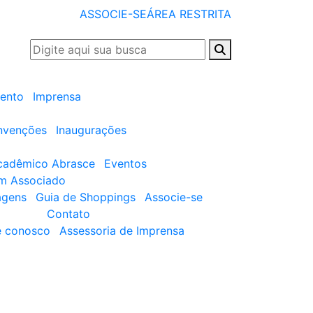
ASSOCIE-SE
ÁREA RESTRITA
ento
Imprensa
nvenções
Inaugurações
cadêmico Abrasce
Eventos
um Associado
agens
Guia de Shoppings
Associe-se
Contato
e conosco
Assessoria de Imprensa