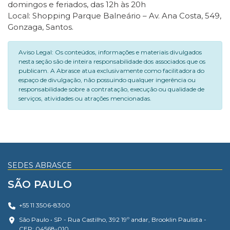
domingos e feriados, das 12h às 20h
Local: Shopping Parque Balneário – Av. Ana Costa, 549,
Gonzaga, Santos.
Aviso Legal: Os conteúdos, informações e materiais divulgados
nesta seção são de inteira responsabilidade dos associados que os
publicam. A Abrasce atua exclusivamente como facilitadora do
espaço de divulgação, não possuindo qualquer ingerência ou
responsabilidade sobre a contratação, execução ou qualidade de
serviços, atividades ou atrações mencionadas.
SEDES ABRASCE
SÃO PAULO
+55 11 3506-8300
São Paulo • SP - Rua Castilho, 392 19º andar, Brooklin Paulista -
CEP: 04568-010