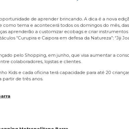
a oportunidade de aprender brincando. A dica é a nova edi
ade como tema e acontecerá todos os domingos do mês, das 
anças aprenderão a customizar ecobags e criar instrumentos 
los “Curupira e Caipora em defesa da Natureza”; “Jiji Jo
çado pelo Shopping, em junho, que visa aumentar a consc
re colaboradores, lojistas e clientes.
nho Kids e cada oficina terá capacidade para até 20 criança
a partir de três anos.
arra
hopping Metropolitano Barra.