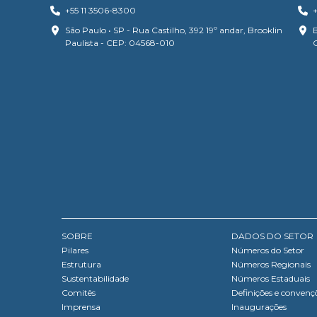
+55 11 3506-8300
+
São Paulo • SP - Rua Castilho, 392 19º andar, Brooklin
B
Paulista - CEP: 04568-010
SOBRE
DADOS DO SETOR
Pilares
Números do Setor
Estrutura
Números Regionais
Sustentabilidade
Números Estaduais
Comitês
Definições e convenç
Imprensa
Inaugurações