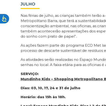
JULHO
Nas férias de julho, as crianças também terão 
Metropolitano Barra, que terá a sustentabilid
conscientização ambiental, nas oficinas, as cri
também acontecerão apresentações dos espetácu
do sonho com prato de papel”.
As ações fazem parte do programa ECO Met lan
processo de descarte sustentável de resíduos ent
As atividades serão realizadas no Espaço Mundi
senhas no local. A faixa etária para as oficinas é 
SERVIÇO:
Mundinho Kids – Shopping Metropolitano B
Dias: 03, 10, 17, 24 e 31 de julho
Horário: das 15h às 18h.
Local: Espaço Mundinho Kids. Piso L2 do S