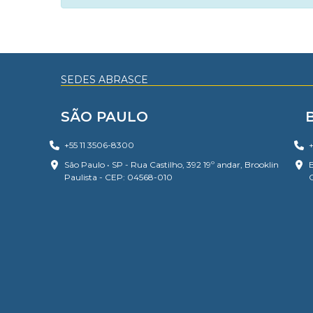
SEDES ABRASCE
SÃO PAULO
+55 11 3506-8300
+
São Paulo • SP - Rua Castilho, 392 19º andar, Brooklin
B
Paulista - CEP: 04568-010