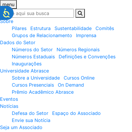
menu
Sobre
Pilares
Estrutura
Sustentabilidade
Comitês
Grupos de Relacionamento
Imprensa
Dados do Setor
Números do Setor
Números Regionais
Números Estaduais
Definições e Convenções
Inaugurações
Universidade Abrasce
Sobre a Universidade
Cursos Online
Cursos Presenciais
On Demand
Prêmio Acadêmico Abrasce
Eventos
Notícias
Defesa do Setor
Espaço do Associado
Envie sua Notícia
Seja um Associado