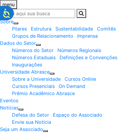
menu
Sobre
Pilares
Estrutura
Sustentabilidade
Comitês
Grupos de Relacionamento
Imprensa
Dados do Setor
Números do Setor
Números Regionais
Números Estaduais
Definições e Convenções
Inaugurações
Universidade Abrasce
Sobre a Universidade
Cursos Online
Cursos Presenciais
On Demand
Prêmio Acadêmico Abrasce
Eventos
Notícias
Defesa do Setor
Espaço do Associado
Envie sua Notícia
Seja um Associado