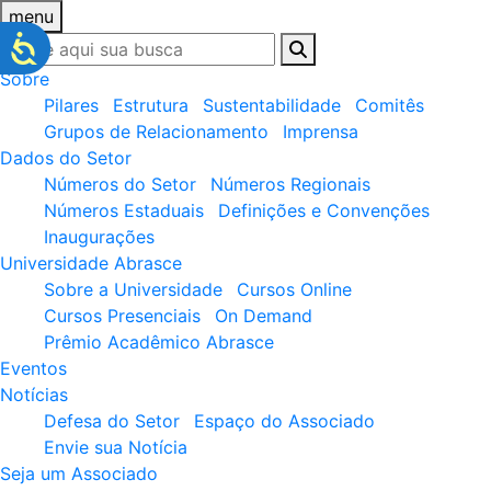
menu
Sobre
Pilares
Estrutura
Sustentabilidade
Comitês
Grupos de Relacionamento
Imprensa
Dados do Setor
Números do Setor
Números Regionais
Números Estaduais
Definições e Convenções
Inaugurações
Universidade Abrasce
Sobre a Universidade
Cursos Online
Cursos Presenciais
On Demand
Prêmio Acadêmico Abrasce
Eventos
Notícias
Defesa do Setor
Espaço do Associado
Envie sua Notícia
Seja um Associado