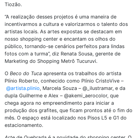
Tiozão.
“A realização desses projetos é uma maneira de
incentivarmos a cultura e valorizarmos o talento dos
artistas locais. As artes expostas se destacam em
nosso shopping center e encantam os olhos do
público, tornando-se cenários perfeitos para lindas
fotos com a turma”, diz Renata Sousa, gerente de
Marketing do Shopping Metrô Tucuruvi.
O
Beco do Tuca
apresenta os trabalhos do artista
Plínio Roberto, conhecido como Plínio CristoVive –
@artista.plinio
, Marcela Souza – @_ilustramar, e da
dupla Guilherme e Alex – @akemi_aerocolor, que
chega agora no empreendimento para iniciar a
produção dos grafites, que ficam prontos até o fim do
mês. O espaço está localizado nos Pisos L5 e G1 do
estacionamento.
Arte de Quebrada
é a novidade do shopping center. O