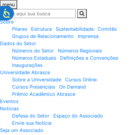
menu
Sobre
Pilares
Estrutura
Sustentabilidade
Comitês
Grupos de Relacionamento
Imprensa
Dados do Setor
Números do Setor
Números Regionais
Números Estaduais
Definições e Convenções
Inaugurações
Universidade Abrasce
Sobre a Universidade
Cursos Online
Cursos Presenciais
On Demand
Prêmio Acadêmico Abrasce
Eventos
Notícias
Defesa do Setor
Espaço do Associado
Envie sua Notícia
Seja um Associado