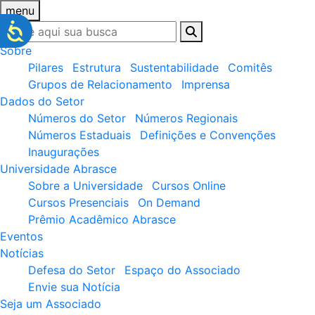
menu
Sobre
Pilares
Estrutura
Sustentabilidade
Comitês
Grupos de Relacionamento
Imprensa
Dados do Setor
Números do Setor
Números Regionais
Números Estaduais
Definições e Convenções
Inaugurações
Universidade Abrasce
Sobre a Universidade
Cursos Online
Cursos Presenciais
On Demand
Prêmio Acadêmico Abrasce
Eventos
Notícias
Defesa do Setor
Espaço do Associado
Envie sua Notícia
Seja um Associado