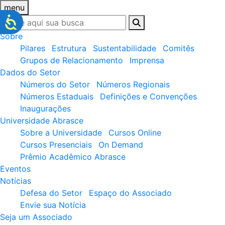
menu
Sobre
Pilares
Estrutura
Sustentabilidade
Comitês
Grupos de Relacionamento
Imprensa
Dados do Setor
Números do Setor
Números Regionais
Números Estaduais
Definições e Convenções
Inaugurações
Universidade Abrasce
Sobre a Universidade
Cursos Online
Cursos Presenciais
On Demand
Prêmio Acadêmico Abrasce
Eventos
Notícias
Defesa do Setor
Espaço do Associado
Envie sua Notícia
Seja um Associado