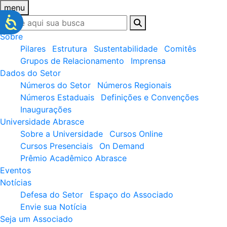
menu
Sobre
Pilares
Estrutura
Sustentabilidade
Comitês
Grupos de Relacionamento
Imprensa
Dados do Setor
Números do Setor
Números Regionais
Números Estaduais
Definições e Convenções
Inaugurações
Universidade Abrasce
Sobre a Universidade
Cursos Online
Cursos Presenciais
On Demand
Prêmio Acadêmico Abrasce
Eventos
Notícias
Defesa do Setor
Espaço do Associado
Envie sua Notícia
Seja um Associado